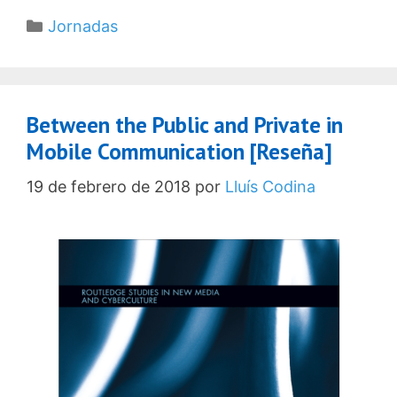
Categorías
Jornadas
Between the Public and Private in
Mobile Communication [Reseña]
19 de febrero de 2018
por
Lluís Codina