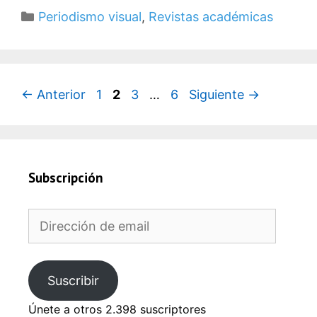
Categorías
Periodismo visual
,
Revistas académicas
Página
Página
Página
Página
←
Anterior
1
2
3
…
6
Siguiente
→
Subscripción
Dirección
de
email
Suscribir
Únete a otros 2.398 suscriptores