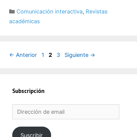
Categorías
Comunicación interactiva
,
Revistas
académicas
Página
Página
Página
←
Anterior
1
2
3
Siguiente
→
Subscripción
Dirección
de
email
Suscribir