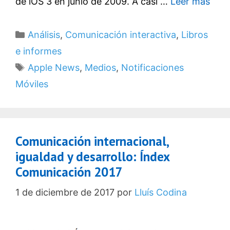
de iOS 3 en junio de 2009. A casi …
Leer más
Categorías
Análisis
,
Comunicación interactiva
,
Libros
e informes
Etiquetas
Apple News
,
Medios
,
Notificaciones
Móviles
Comunicación internacional,
igualdad y desarrollo: Índex
Comunicación 2017
1 de diciembre de 2017
por
Lluís Codina