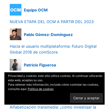
Equipo OCM
NUEVA ETAPA DEL OCM A PARTIR DEL 2023
Pablo Gómez-Domínguez
Hacia el usuario multiplataforma: Futuro Digital
Global 2018 de comScore
Patricio Figueroa
Privacidad y cookies: este sitio utiliza cookies. Al continuar utilizando
Notificaciones móviles y su consolidación en el
esta web, aceptas su uso.
campo de las noticias
Para obtener más información, incluido cómo controlar las cookies,
consulta aquí:
Política de cookies
Pablo Andrada
Alfabetización transmedia: ¿cómo investigar la