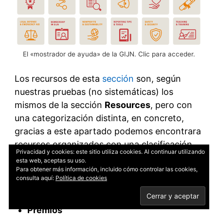
El «mostrador de ayuda» de la GIJN. Clic para acceder.
Los recursos de esta
sección
son, según
nuestras pruebas (no sistemáticas) los
mismos de la sección
Resources
, pero con
una categorización distinta, en concreto,
gracias a este apartado podemos encontrara
recursos organizados con una clasificación
Privacidad y cookies: este sitio utiliza cookies. Al continuar utilizando
de grano más fino, puesto que los organiza
esta web, aceptas su uso.
Para obtener más información, incluido cómo controlar las cookies,
ahora en 12 categorías principales en lugar de
consulta aquí:
Política de cookies
tres anteriores:
Premios