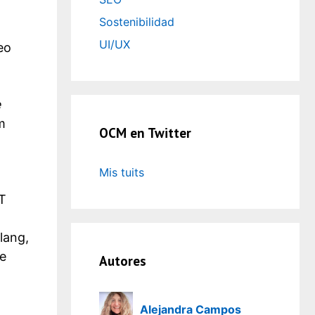
Sostenibilidad
UI/UX
eo
e
m
OCM en Twitter
Mis tuits
T
lang,
ve
Autores
Alejandra Campos