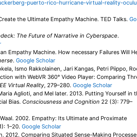
erberg-puerto-rico-hurricane-virtual-reality-oculu
n Create the Ultimate Empathy Machine. TED Talks.
Go
deck: The Future of Narrative in Cyberspace
.
r
t an Empathy Machine. How necessary Failures Will H
erse
.
Google Scholar
kela, Ismo Rakkolainen, Jari Kangas, Petri Piippo, R
action with WebVR 360° Video Player: Comparing Thr
E Virtual Reality
, 279–280.
Google Scholar
Maria Aglioti, and Mel later. 2013. Putting Yourself in 
ial Bias.
Consciousness and Cognition
22 (3): 779–
 Waal. 2002. Empathy: Its Ultimate and Proximate
1): 1–20.
Google Scholar
in. 2012. Comparing Situated Sense-Making Processe