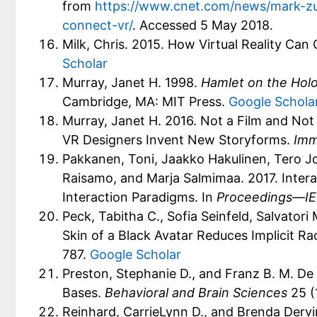
from
https://www.cnet.com/news/mark-zuck
connect-vr/
. Accessed 5 May 2018.
Milk, Chris. 2015. How Virtual Reality Ca
Scholar
Murray, Janet H. 1998.
Hamlet on the Holo
Cambridge, MA: MIT Press.
Google Schola
Murray, Janet H. 2016. Not a Film and No
VR Designers Invent New Storyforms.
Imm
Pakkanen, Toni, Jaakko Hakulinen, Tero Jo
Raisamo, and Marja Salmimaa. 2017. Inter
Interaction Paradigms. In
Proceedings—IEE
Peck, Tabitha C., Sofia Seinfeld, Salvatori 
Skin of a Black Avatar Reduces Implicit Rac
787.
Google Scholar
Preston, Stephanie D., and Franz B. M. De
Bases.
Behavioral and Brain Sciences
25 (
Reinhard, CarrieLynn D., and Brenda Derv