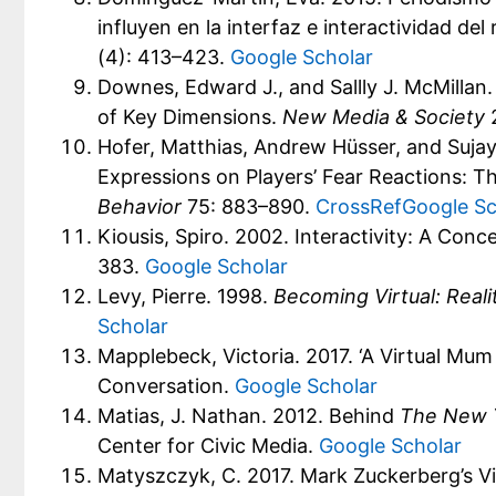
influyen en la interfaz e interactividad del
(4): 413–423.
Google Scholar
Downes, Edward J., and Sallly J. McMillan. 
of Key Dimensions.
New Media & Society
2
Hofer, Matthias, Andrew Hüsser, and Sujay
Expressions on Players’ Fear Reactions: 
Behavior
75: 883–890.
CrossRef
Google Sc
Kiousis, Spiro. 2002. Interactivity: A Conc
383.
Google Scholar
Levy, Pierre. 1998.
Becoming Virtual: Realit
Scholar
Mapplebeck, Victoria. 2017. ‘A Virtual Mum
Conversation.
Google Scholar
Matias, J. Nathan. 2012. Behind
The New 
Center for Civic Media.
Google Scholar
Matyszczyk, C. 2017. Mark Zuckerberg’s Vi