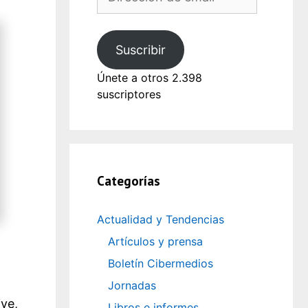
de
email
Suscribir
Únete a otros 2.398
suscriptores
Categorías
Actualidad y Tendencias
Artículos y prensa
Boletín Cibermedios
Jornadas
ive,
Libros e informes