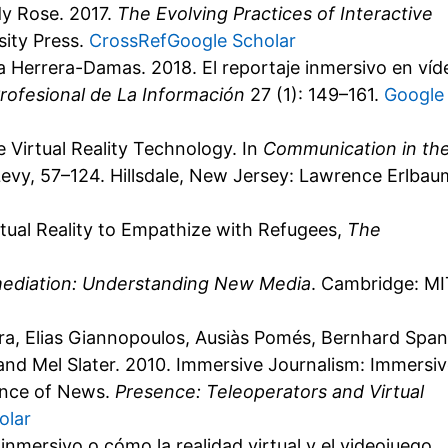
y Rose. 2017.
The Evolving Practices of Interactive
sity Press.
CrossRef
Google Scholar
 Herrera-Damas. 2018. El reportaje inmersivo en víd
Profesional de La Información
27 (1): 149–161.
Google
e Virtual Reality Technology. In
Communication in th
 Levy, 57–124. Hillsdale, New Jersey: Lawrence Erlbau
irtual Reality to Empathize with Refugees,
The
ediation: Understanding New Media
. Cambridge: MI
ra, Elias Giannopoulos, Ausiàs Pomés, Bernhard Span
and Mel Slater. 2010. Immersive Journalism: Immersi
ience of News.
Presence: Teleoperators and Virtual
olar
nmersivo o cómo la realidad virtual y el videojuego