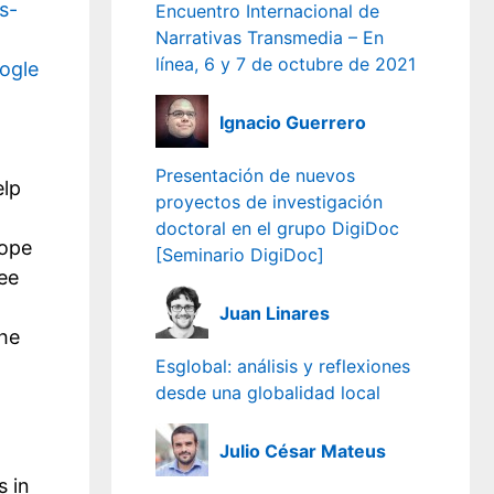
s-
Encuentro Internacional de
Narrativas Transmedia – En
línea, 6 y 7 de octubre de 2021
ogle
Ignacio Guerrero
Presentación de nuevos
elp
proyectos de investigación
doctoral en el grupo DigiDoc
oope
[Seminario DigiDoc]
ee
Juan Linares
the
Esglobal: análisis y reflexiones
desde una globalidad local
Julio César Mateus
s in