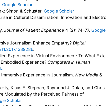
8.
Google Scholar
rk: Simon & Schuster.
Google Scholar
urse in Cultural Dissemination: Innovation and Electr
y.
Journal of Patient Experience
4 (2): 74–77.
Google
ersive Journalism Enhance Empathy?
Digital
0811.2017.1389286
.
ed Experience in Virtual Environment: To What Exte
nd Embodied Experience?
Computers in Human
lar
ng Immersive Experience in Journalism.
New Media &
erty, Klaas E. Stephan, Raymond J. Dolan, and Chris 
re Modulated by the Perceived Fairness of
gle Scholar