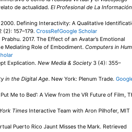
 relato de actualidad.
El Profesional de La Información
2000. Defining Interactivity: A Qualitative Identificat
 (2): 157–179.
CrossRef
Google Scholar
 Prabhu. 2017. The Effect of an Avatar’s Emotional
The Mediating Role of Embodiment.
Computers in Hu
holar
ept Explication.
New Media & Society
3 (4): 355–
y in the Digital Age
. New York: Plenum Trade.
Googl
 Put Me to Bed’: A View from the VR Future of Film, T
York Times
Interactive Team with Aron Pilhofer, MIT
rtual Puerto Rico Jaunt Misses the Mark. Retrieved