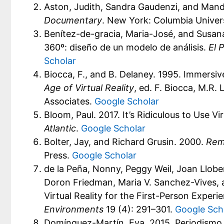
Aston, Judith, Sandra Gaudenzi, and Mand
Documentary
. New York: Columbia Univer
Benítez-de-gracia, Maria-José, and Susana
360º: diseño de un modelo de análisis.
El 
Scholar
Biocca, F., and B. Delaney. 1995. Immersiv
Age of Virtual Reality
, ed. F. Biocca, M.R.
Associates.
Google Scholar
Bloom, Paul. 2017. It’s Ridiculous to Use V
Atlantic
.
Google Scholar
Bolter, Jay, and Richard Grusin. 2000.
Rem
Press.
Google Scholar
de la Peña, Nonny, Peggy Weil, Joan Llobe
Doron Friedman, Maria V. Sanchez-Vives, 
Virtual Reality for the First-Person Exper
Environments
19 (4): 291–301.
Google Sch
Domínguez-Martín, Eva. 2015. Periodismo i