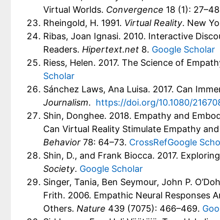
Virtual Worlds.
Convergence
18 (1): 27–4
Rheingold, H. 1991.
Virtual Reality
. New Yo
Ribas, Joan Ignasi. 2010. Interactive Disco
Readers.
Hipertext.net
8.
Google Scholar
Riess, Helen. 2017. The Science of Empath
Scholar
Sánchez Laws, Ana Luisa. 2017. Can Imm
Journalism
.
https://doi.org/10.1080/2167
Shin, Donghee. 2018. Empathy and Embodi
Can Virtual Reality Stimulate Empathy a
Behavior
78: 64–73.
CrossRef
Google Scho
Shin, D., and Frank Biocca. 2017. Explori
Society
.
Google Scholar
Singer, Tania, Ben Seymour, John P. O’Doh
Frith. 2006. Empathic Neural Responses A
Others.
Nature
439 (7075): 466–469.
Goo