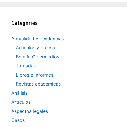
a
v
v
v
v
e
)
a
a
a
a
v
)
)
)
)
a
)
Categorías
Actualidad y Tendencias
Artículos y prensa
Boletín Cibermedios
Jornadas
Libros e informes
Revistas académicas
Análisis
Artículos
Aspectos legales
Casos