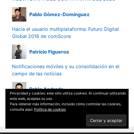
Pablo Gómez-Domínguez
Hacia el usuario multiplataforma: Futuro Digital
Global 2018 de comScore
Patricio Figueroa
Notificaciones móviles y su consolidación en el
campo de las noticias
Pablo Andrada
Privacidad y cookies: este sitio utiliza cookies. Al continuar utilizando
esta web, aceptas su uso.
Alfabetización transmedia: ¿cómo investigar la
Para obtener más información, incluido cómo controlar las cookies,
consulta aquí:
Política de cookies
educación mediática? [Congreso]