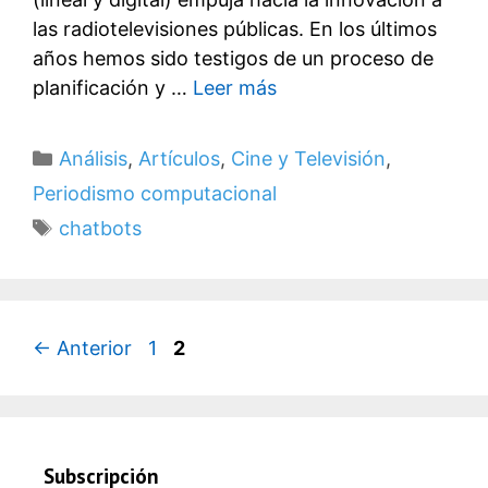
las radiotelevisiones públicas. En los últimos
años hemos sido testigos de un proceso de
planificación y …
Leer más
Categorías
Análisis
,
Artículos
,
Cine y Televisión
,
Periodismo computacional
Etiquetas
chatbots
Página
Página
←
Anterior
1
2
Subscripción