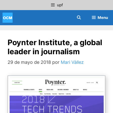
Saltar
upf
al
contenido
Menu
Poynter Institute, a global
leader in journalism
29 de mayo de 2018
por
Mari Vàllez