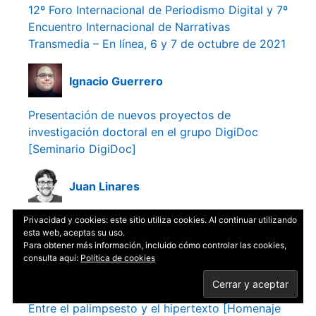
12º Foro Internacional de Periodismo Digital y 7º
Encuentro Internacional de Narrativas
Transmedia – En línea, 6 y 7 de octubre de 2021
Ignacio Guerrero
Presentación de nuevos proyectos de
investigación doctoral en el grupo DigiDoc
[Seminario DigiDoc]
Juan Linares
Esglobal: análisis y reflexiones desde una
Privacidad y cookies: este sitio utiliza cookies. Al continuar utilizando
esta web, aceptas su uso.
globalidad local
Para obtener más información, incluido cómo controlar las cookies,
consulta aquí:
Política de cookies
Julio César Mateus
Entre el palimpsesto y el hipertexto [Homenaje