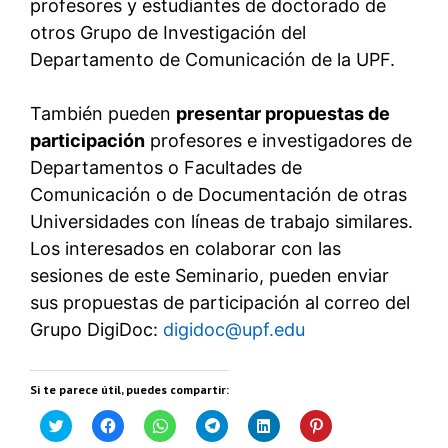
profesores y estudiantes de doctorado de
otros Grupo de Investigación del
Departamento de Comunicación de la UPF.
También pueden
presentar propuestas de
participación
profesores e investigadores de
Departamentos o Facultades de
Comunicación o de Documentación de otras
Universidades con líneas de trabajo similares.
Los interesados en colaborar con las
sesiones de este Seminario, pueden enviar
sus propuestas de participación al correo del
Grupo DigiDoc:
digidoc@upf.edu
Si te parece útil, puedes compartir:
H
H
H
H
H
H
a
a
a
a
a
a
z
z
z
z
z
z