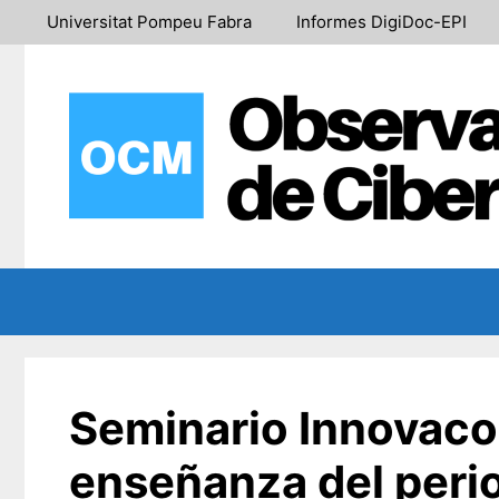
Saltar
Universitat Pompeu Fabra
Informes DigiDoc-EPI
al
contenido
Seminario Innovaco
enseñanza del period