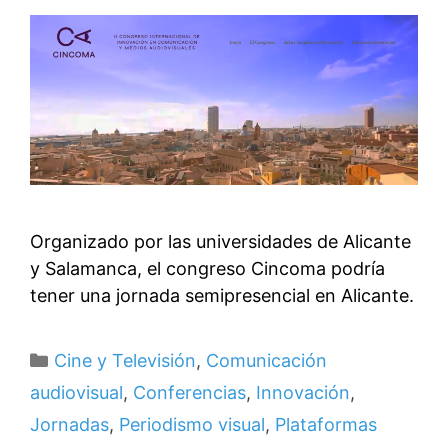
Organizado por las universidades de Alicante
y Salamanca, el congreso Cincoma podría
tener una jornada semipresencial en Alicante.
Categorías
Cine y Televisión
,
Comunicación
audiovisual
,
Conferencias
,
Innovación
,
Jornadas
,
Periodismo visual
,
Plataformas