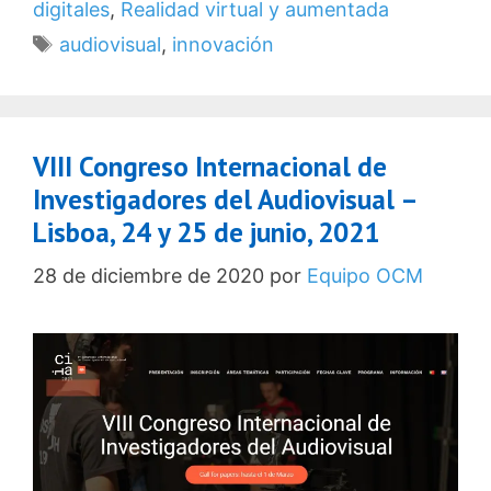
digitales
,
Realidad virtual y aumentada
Etiquetas
audiovisual
,
innovación
VIII Congreso Internacional de
Investigadores del Audiovisual –
Lisboa, 24 y 25 de junio, 2021
28 de diciembre de 2020
por
Equipo OCM