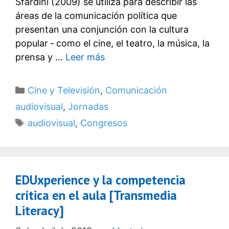
Sfardini (2009) se utiliza para describir las
áreas de la comunicación política que
presentan una conjunción con la cultura
popular ‐ como el cine, el teatro, la música, la
prensa y …
Leer más
Categorías
Cine y Televisión
,
Comunicación
audiovisual
,
Jornadas
Etiquetas
audiovisual
,
Congresos
EDUxperience y la competencia
crítica en el aula [Transmedia
Literacy]