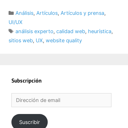
Categorías
Análisis
,
Artículos
,
Artículos y prensa
,
UI/UX
Etiquetas
análisis experto
,
calidad web
,
heurística
,
sitios web
,
UX
,
website quality
Subscripción
Dirección
de
email
Suscribir