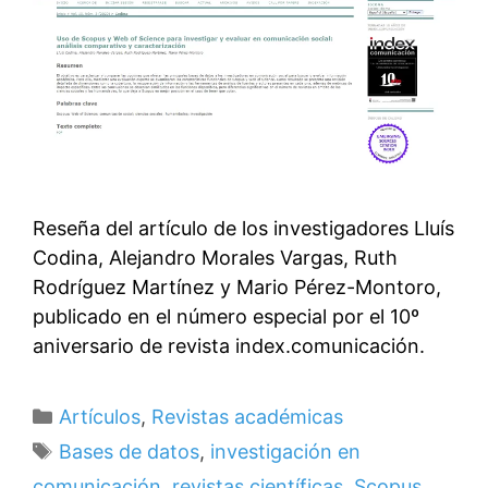
Reseña del artículo de los investigadores Lluís
Codina, Alejandro Morales Vargas, Ruth
Rodríguez Martínez y Mario Pérez-Montoro,
publicado en el número especial por el 10º
aniversario de revista index.comunicación.
Categorías
Artículos
,
Revistas académicas
Etiquetas
Bases de datos
,
investigación en
comunicación
,
revistas científicas
,
Scopus
,