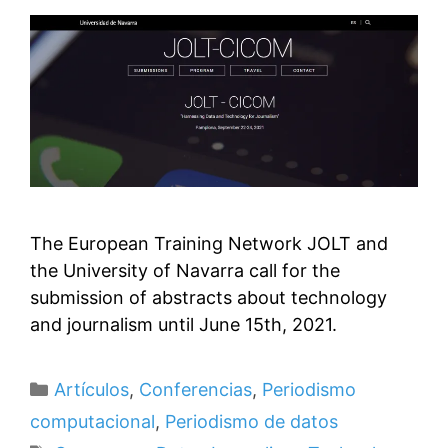
The European Training Network JOLT and
the University of Navarra call for the
submission of abstracts about technology
and journalism until June 15th, 2021.
Categorías
Artículos
,
Conferencias
,
Periodismo
computacional
,
Periodismo de datos