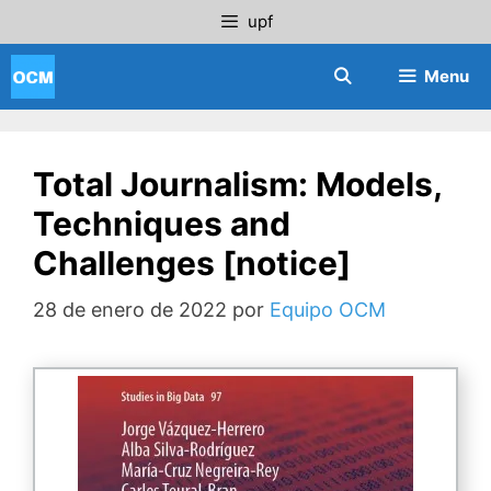
Saltar
upf
al
contenido
Menu
Total Journalism: Models,
Techniques and
Challenges [notice]
28 de enero de 2022
por
Equipo OCM