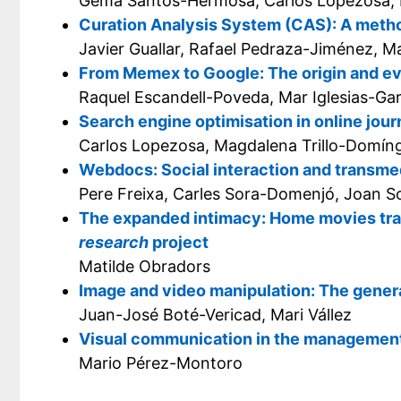
Gema Santos-Hermosa, Carlos Lopezosa, L
Curation Analysis System (CAS): A method
Javier Guallar, Rafael Pedraza-Jiménez, 
From Memex to Google: The origin and ev
Raquel Escandell-Poveda, Mar Iglesias-Gar
Search engine optimisation in online jour
Carlos Lopezosa, Magdalena Trillo-Domíng
Webdocs: Social interaction and transme
Pere Freixa, Carles Sora-Domenjó, Joan So
The expanded intimacy: Home movies tr
research
project
Matilde Obradors
Image and video manipulation: The gener
Juan-José Boté-Vericad, Mari Vállez
Visual communication in the management
Mario Pérez-Montoro