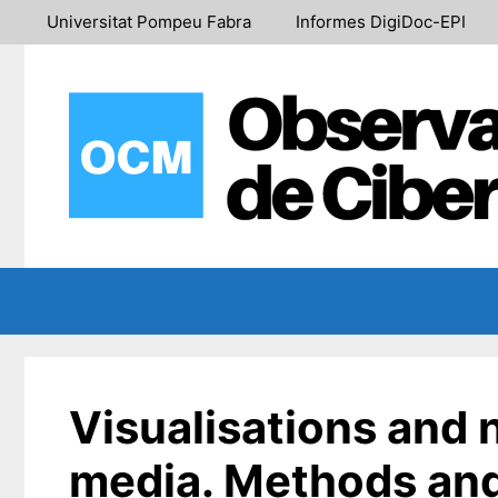
Saltar
Universitat Pompeu Fabra
Informes DigiDoc-EPI
al
contenido
Visualisations and n
media. Methods and