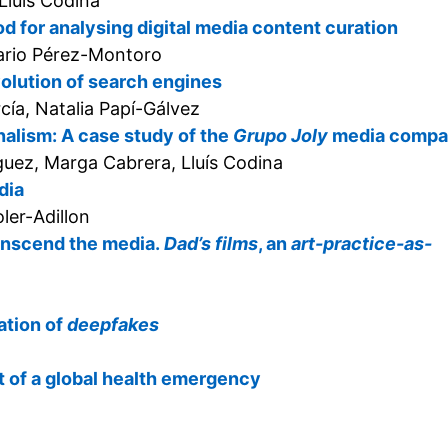
luís Codina
 for analysing digital media content curation
Mario Pérez-Montoro
olution of search engines
cía, Natalia Papí-Gálvez
nalism: A case study of the
Grupo Joly
media comp
uez, Marga Cabrera, Lluís Codina
dia
ler-Adillon
anscend the media.
Dad’s films
, an
art-practice-as-
ation of
deepfakes
 of a global health emergency