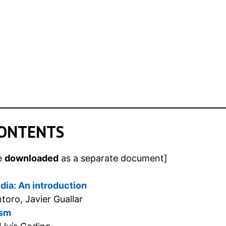
ONTENTS
e
downloaded
as a separate document]
edia: An introduction
toro, Javier Guallar
ism