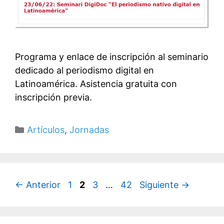
Programa y enlace de inscripción al seminario
dedicado al periodismo digital en
Latinoamérica. Asistencia gratuita con
inscripción previa.
Categorías
Artículos
,
Jornadas
Página
Página
Página
Página
←
Anterior
1
2
3
…
42
Siguiente
→