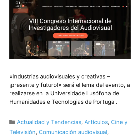
«Industrias audiovisuales y creativas –
¡presente y futuro!» será el lema del evento, a
realizarse en la Universidade Lusófona de
Humanidades e Tecnologias de Portugal.
Categorías
Actualidad y Tendencias
,
Artículos
,
Cine y
Televisión
,
Comunicación audiovisual
,