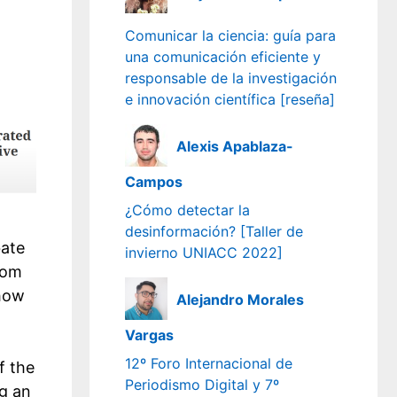
Comunicar la ciencia: guía para
una comunicación eficiente y
responsable de la investigación
e innovación científica [reseña]
Alexis Apablaza-
Campos
¿Cómo detectar la
desinformación? [Taller de
bate
invierno UNIACC 2022]
rom
 how
Alejandro Morales
Vargas
12º Foro Internacional de
f the
Periodismo Digital y 7º
g an