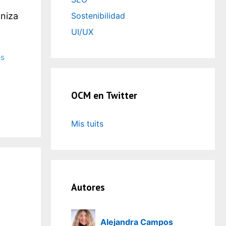
Sostenibilidad
aniza
UI/UX
os
OCM en Twitter
Mis tuits
Autores
d
Alejandra Campos