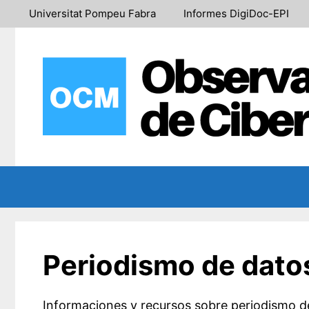
Saltar
Universitat Pompeu Fabra
Informes DigiDoc-EPI
al
contenido
Periodismo de dato
Informaciones y recursos sobre periodismo de