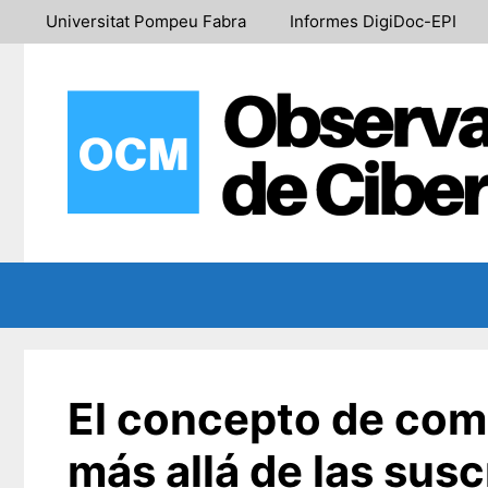
Saltar
Universitat Pompeu Fabra
Informes DigiDoc-EPI
al
contenido
El concepto de com
más allá de las susc