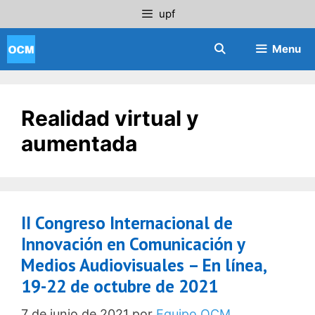
Saltar
upf
al
contenido
Menu
Realidad virtual y
aumentada
II Congreso Internacional de
Innovación en Comunicación y
Medios Audiovisuales – En línea,
19-22 de octubre de 2021
7 de junio de 2021
por
Equipo OCM