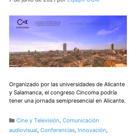
Organizado por las universidades de Alicante
y Salamanca, el congreso Cincoma podría
tener una jornada semipresencial en Alicante.
Categorías
Cine y Televisión
,
Comunicación
audiovisual
,
Conferencias
,
Innovación
,