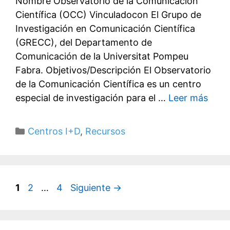
Nombre Observatorio de la Comunicación
Científica (OCC) Vinculadocon El Grupo de
Investigación en Comunicación Científica
(GRECC), del Departamento de
Comunicación de la Universitat Pompeu
Fabra. Objetivos/Descripción El Observatorio
de la Comunicación Científica es un centro
especial de investigación para el …
Leer más
Categorías
Centros I+D
,
Recursos
Página
Página
Página
1
2
…
4
Siguiente
→