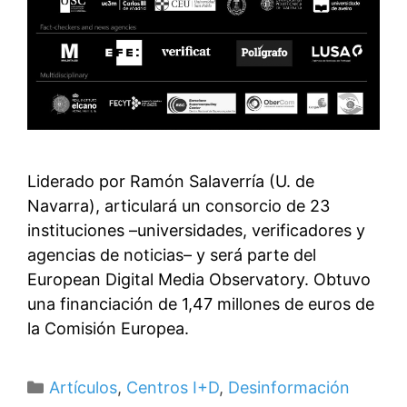
Liderado por Ramón Salaverría (U. de
Navarra), articulará un consorcio de 23
instituciones –universidades, verificadores y
agencias de noticias– y será parte del
European Digital Media Observatory. Obtuvo
una financiación de 1,47 millones de euros de
la Comisión Europea.
Categorías
Artículos
,
Centros I+D
,
Desinformación