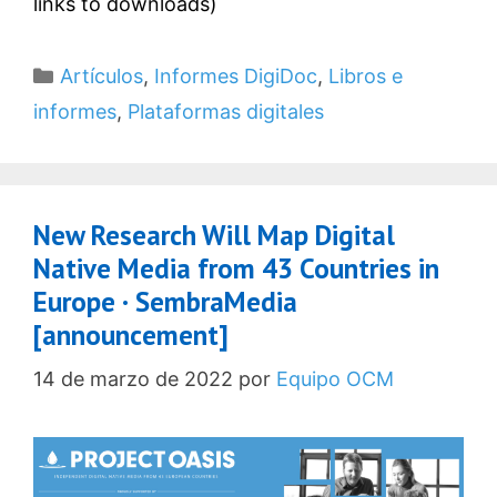
links to downloads)
Categorías
Artículos
,
Informes DigiDoc
,
Libros e
informes
,
Plataformas digitales
New Research Will Map Digital
Native Media from 43 Countries in
Europe · SembraMedia
[announcement]
14 de marzo de 2022
por
Equipo OCM