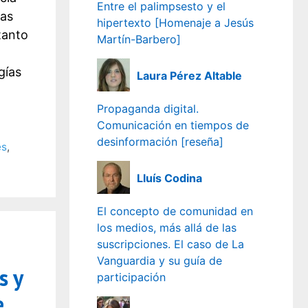
Entre el palimpsesto y el
ias
hipertexto [Homenaje a Jesús
tanto
Martín-Barbero]
gías
Laura Pérez Altable
Propaganda digital.
Comunicación en tiempos de
desinformación [reseña]
es
,
Lluís Codina
El concepto de comunidad en
los medios, más allá de las
suscripciones. El caso de La
Vanguardia y su guía de
s y
participación
e