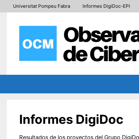
Saltar
Universitat Pompeu Fabra
Informes DigiDoc-EPI
al
contenido
Informes DigiDoc
Resultados de los proyectos del Grupo DigiDo