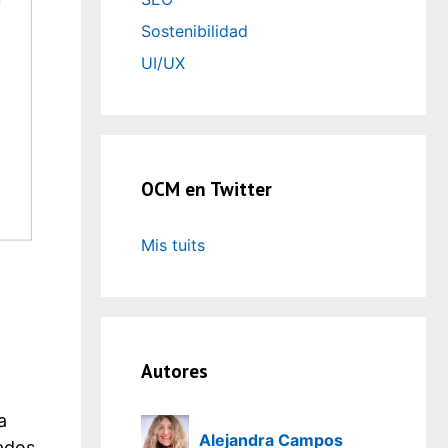
Sostenibilidad
UI/UX
OCM en Twitter
Mis tuits
o
Autores
a
Alejandra Campos
ados